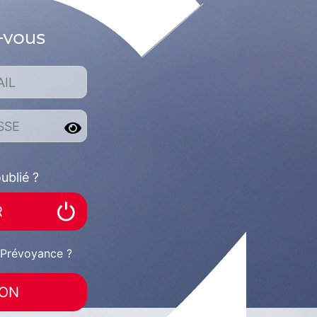
-vous
AIL
SSE
ublié ?
R
 Prévoyance ?
ION